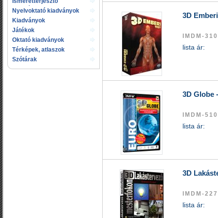
Ismeretterjesztő
kiadványok
Nyelvoktató kiadványok
3D Emberi
Kiadványok
gyermekeknek
Játékok
IMDM-310
Oktató kiadványok
lista ár:
Térképek, atlaszok
Szótárak
3D Globe -
IMDM-510
lista ár:
3D Lakást
IMDM-227
lista ár: