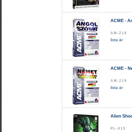
ACME - An
AM-218
lista ár:
ACME - Né
AM-219
lista ár:
Alien Sho
PL-015