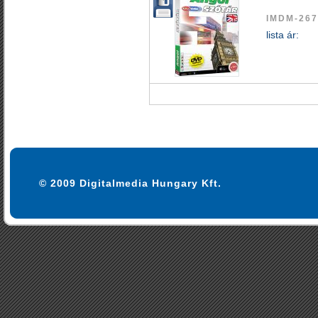
IMDM-26
lista ár:
© 2009 Digitalmedia Hungary Kft.