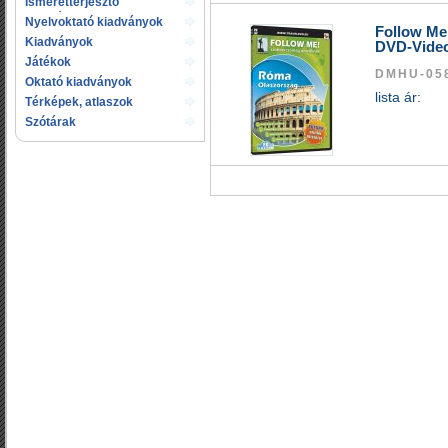
Ismeretterjesztő
kiadványok
Nyelvoktató kiadványok
Follow Me
Kiadványok
DVD-Vide
gyermekeknek
Játékok
DMHU-05
Oktató kiadványok
lista ár:
Térképek, atlaszok
Szótárak