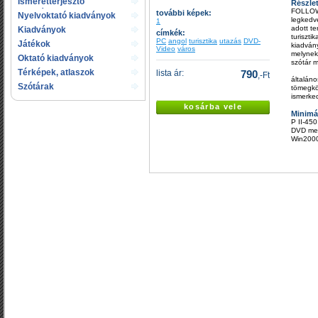
Ismeretterjesztő
Részle
FOLLOW 
kiadványok
további képek:
Nyelvoktató kiadványok
legkedve
1
adott te
Kiadványok
címkék:
turiszti
gyermekeknek
PC
angol
turisztika
utazás
DVD-
Játékok
kiadvány
Video
város
melynek
Oktató kiadványok
szótár m
Térképek, atlaszok
lista ár:
790
,-Ft
általáno
Szótárak
tömegköz
ismerked
kosárba vele
Minimá
P II-45
DVD meg
Win200