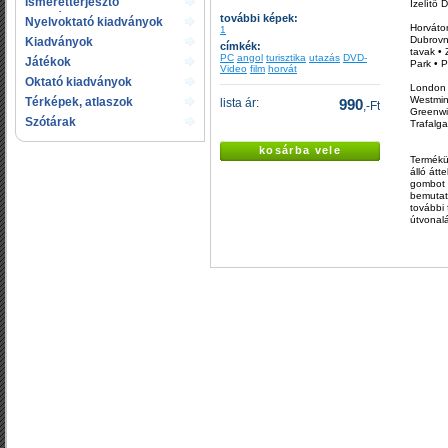
Ismeretterjesztő
Ízelítő 
kiadványok
további képek:
Nyelvoktató kiadványok
Horváto
1
Dubrovni
Kiadványok
címkék:
tavak • 
gyermekeknek
PC
angol
turisztika
utazás
DVD-
Játékok
Park • P
Video
film
horvát
Oktató kiadványok
London
Westmin
Térképek, atlaszok
lista ár:
990
,-Ft
Greenwi
Szótárak
Trafalg
kosárba vele
Termékün
álló átt
gombot 
bemutato
további
útvonalá