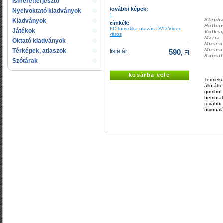
Ismeretterjesztő
kiadványok
további képek:
Nyelvoktató kiadványok
1
Stepha
Kiadványok
címkék:
Hofbur
gyermekeknek
PC
turisztika
utazás
DVD-Video
Játékok
Volksg
város
Maria 
Oktató kiadványok
Museum
Museum
Térképek, atlaszok
lista ár:
590
,-Ft
Kunst
Szótárak
kosárba vele
Termékün
álló átt
gombot 
bemutato
további
útvonalá