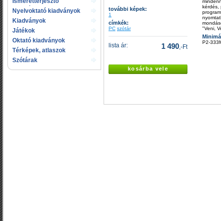
Ismeretterjesztő
mindenn
kérdés, 
kiadványok
további képek:
Nyelvoktató kiadványok
program
1
nyomtath
Kiadványok
címkék:
mondások
gyermekeknek
PC
szótár
"Veni, Ve
Játékok
Minimá
Oktató kiadványok
P2-333
lista ár:
1 490
,-Ft
Térképek, atlaszok
Szótárak
kosárba vele