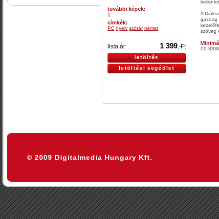
beépítet
további képek:
A Diáksz
1
gazdag s
címkék:
kezelőfe
PC
nyelv
szótár
német
szöveg é
Minimá
1 399
lista ár:
,-Ft
P2-333
letöltés
letöltési segédlet
© 2009 Digitalmedia Hungary Kft.