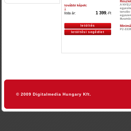
Részle
A NYELV
további képek:
egyesít
1
tanulás 
1 399
lista ár:
,-Ft
egyszerr
illusztr
letöltés
Minimá
P2-333
letöltési segédlet
© 2009 Digitalmedia Hungary Kft.