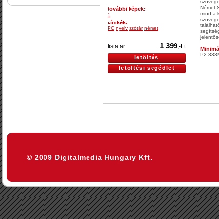
szövege
Német S
további képek:
mind a 
1
szövege
címkék:
találha
PC
nyelv
szótár
német
segítség
jelentő
1 399
lista ár:
,-Ft
Minimá
P2-333
letöltés
letöltési segédlet
© 2009 Digitalmedia Hungary Kft.